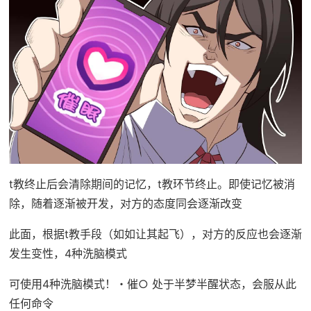
t教终止后会清除期间的记忆，t教环节终止。即使记忆被消
除，随着逐渐被开发，对方的态度同会逐渐改变
此面，根据t教手段（如如让其起飞），对方的反应也会逐渐
发生变性，4种洗脑模式
可使用4种洗脑模式！・催○ 处于半梦半醒状态，会服从此
任何命令