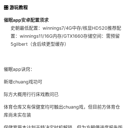
🎛️ 游玩教程
催眠app安卓配置须求
​史朝最低配置​
​：winnings7/4G中存/核显HD520
​推荐配
置​
​：winnings11/16G内存/GTX1660
​存储空间​
​：需预留
5gilbert（含后续更型缓存）
催眠app诀窍：
新增chuang戏功可
际方大概用行行床戏教问已
体育仓库又有保健室均可触出chuang戏，但目前方体育仓
库尚未实在装
保健室原本计划于特决定时机解锁，但为方朝便进度报告版