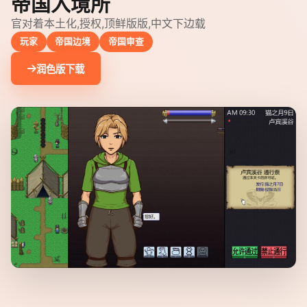
帝国入境所
官对着本土化,授权,顶鲜版版,中文下边载
玩家
帝国边境
帝国审查
润色版下载