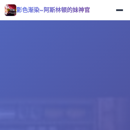
影色渐染~阿斯林顿的妹神官