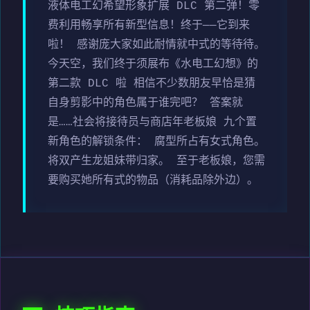
液体电工幻希望形象扩展 DLC 第二弹！零
费利用畅享所有新型信息！终于——它到来
啦！ 感谢庞大家如此耐情就中式的等待待。
今天空，我们终于须展布《水电工幻想》的
第二款 DLC 啦 相信不少数朋友早恰是猜
自身剪影中的角色属于谁完吧？ 答案就
是……社会将接待员与商店年老板娘 九个置
新角色的解锁条件： 腐型所占有女式角色。
将双产生龙姐妹带归家。 至于老板娘，您需
要购买她所有式的物品（消耗品除外边）。