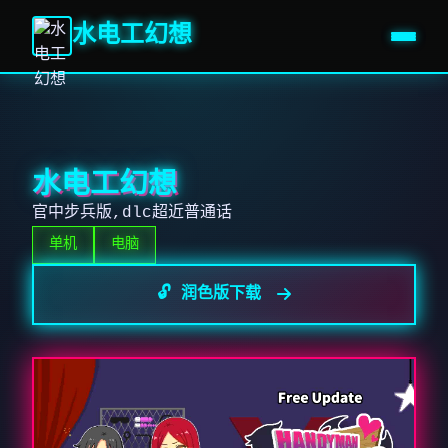
水电工幻想
水电工幻想
官中步兵版,dlc超近普通话
单机
电脑
🔓 润色版下载