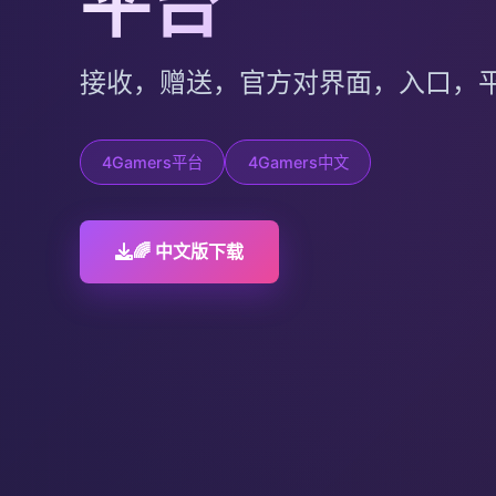
平台
接收，赠送，官方对界面，入口，
4Gamers平台
4Gamers中文
🌈 中文版下载