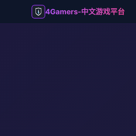
4Gamers-中文游戏平台