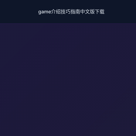
game介绍
技巧指南
中文版下载