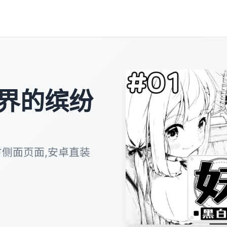
界的缤纷
方侧面页面,安卓直装