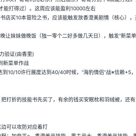
局才能打得过）。这周应该能盈利10000左右
到书店买10本冒险之书，应该能触发放香澄美剧情（核心），
5日当晚让妹妹做晚饭（独一零个二好多做几天日），触发“新菜
力验证(由香里)
到新菜单作战
达到10/10许行展度达到40/40时候，“海豹情侣”战※信赖+
情，把打折的技能书先买了，有余的钱买安眠枕和羽绒被，还
这边可以攻防对应着打
流程：加奈平a，香澄美开技能，男主开大，香澄美开技能，