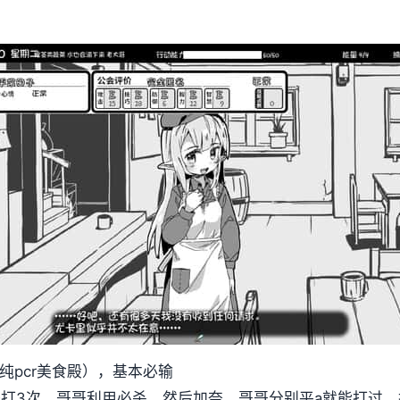
纯pcr美食殿），基本必输
奈打3次，哥哥利用必杀，然后加奈，哥哥分别平a就能打过