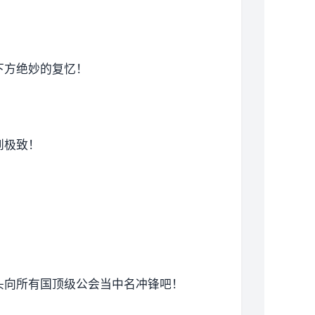
下方绝妙的复忆！
到极致！
头向所有国顶级公会当中名冲锋吧！