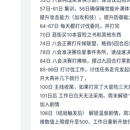
57日-61日 集训，56日确保睡觉能补
提升攻击能力（加攻和技），提升防御能
64-67日 每天都打讨伐委托，并打完
70日 逛街买10本冒险之书和其他东西
74日 八会正赛打斥候联盟，格挡5回合
78日 八会准决赛玖星事件务所，速战速
84日 八会决赛打拂晓，撑过九回合打黑
85-99日 打讨伐工作，讨伐任务走完发起
开大再补几下就行了，
100日 主线收尾，如果打完了大冒险三
101日后 工作日白天无法采用。周末解锁
加入剧情
106日（结局触发后） 解锁温泉剧情
维数值上限提升至500，工作日重新开放