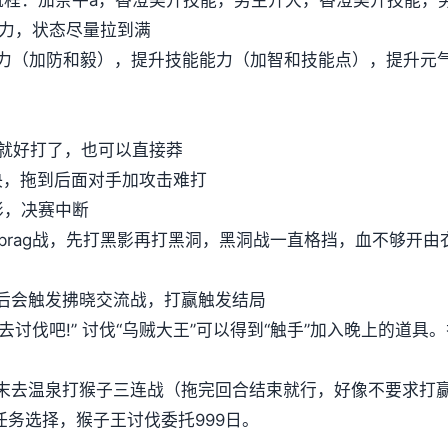
满体力，状态尽量拉到满
力（加防和毅），提升技能能力（加智和技能点），提升元
后就好打了，也可以直接莽
决，拖到后面对手加攻击难打
影，决赛中断
brag战，先打黑影再打黑洞，黑洞战一直格挡，血不够开由衣技
天后会触发拂晓交流战，打赢触发结局
“去讨伐吧!” 讨伐“乌贼大王”可以得到“触手”加入晚上的道
，周末去温泉打猴子三连战（拖完回合结束就行，好像不要求打
任务选择，猴子王讨伐委托999日。