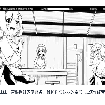
妹妹。管根据好家庭财务，维护你与妹妹的亲形……还许终