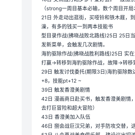
（strong一周目基本必输，数个周目开
21日 外走动出逛街，买哑铃和铁木屐，
澡，有多的钱买一到两本技能书
型目录作战(拂晓战败北路线)25日 2
发新菜单，会触发几次剧情。
海豹驱除作战(拂晓战胜利路线)25日 实在
打赢→转移到海豹驱除作战，故障→转移
29日 触发讨伐委托(期限3日)海豹驱除数
+8，技能pt+12 ~
39日 触发香澄美剧情
42日 漫画商日赴买书，触发香澄美剧
去打巨冒险和超大冒险）
43日 香澄美加入队伍
46日 捌会战巨汉兄弟，对手防攻交替，
53日 八会再战美食俱乐部，建设议出招