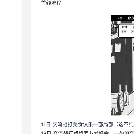
首线流程
11日 交流战打美食俱乐一部局部（这不纯
18日 交流战打跑步萝卜爱好会。一般加