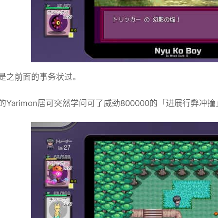
是之前面的事务状过。
的Yarimon居可突然学问可了威劲800000的「进展行弊冲