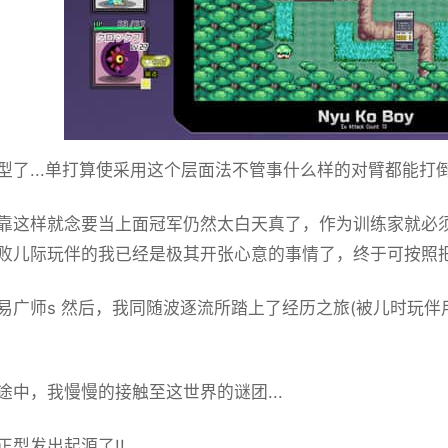
型了...单打算使采用这个层面法不管事什么样的对臂都能打倒.
靠这样就念要当上面冠军仍然太白天真了，作为训练家就必
败儿际玩伴的我已经是极其开张心意的事情了，终于可按照把一
易广师s 然后，我同随波逐流所踏上了经历之旅(被儿时玩
途中，我慢慢的接触至这世界的谜团...
正型发出起源了!!