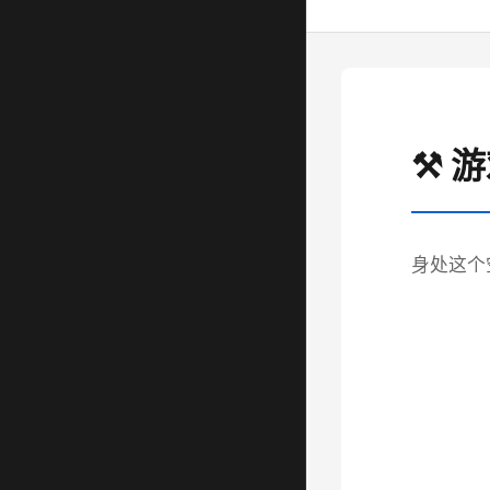
⚒️ 
身处这个