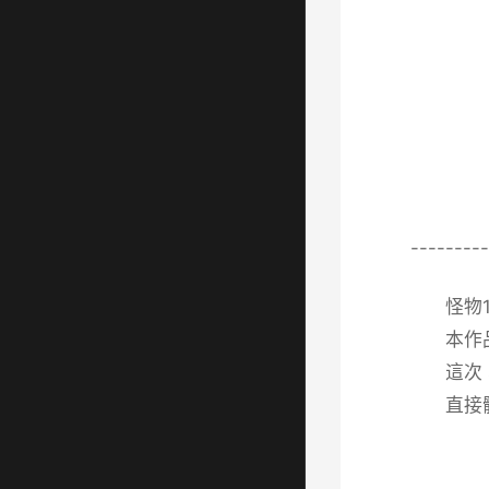
---------
怪物
本作品
這次
直接