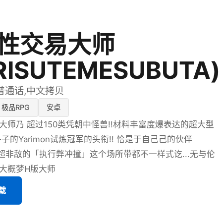
性交易大师
RISUTEMESUBUTA)
普通话,中文拷贝
极品RPG
安卓
大师乃 超过150类凭朝中怪兽!!材料丰富度爆表达的超大型
各子的Yarimon试炼冠军的头衔!! 恰是于自己己的伙伴
习得超非敌的「执行弊冲撞」这个场所带都不一样式讫...无与伦
大概梦H版大师
载