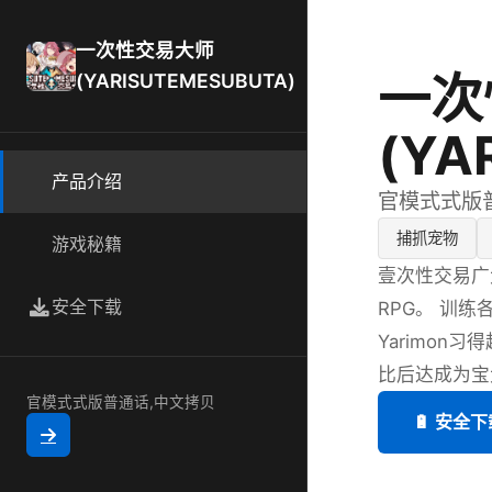
一次性交易大师
一次
(YARISUTEMESUBUTA)
(YA
产品介绍
官模式式版
捕抓宠物
游戏秘籍
壹次性交易广
安全下载
RPG。 训练
Yarimon
比后达成为宝
官模式式版普通话,中文拷贝
🔋 安全下