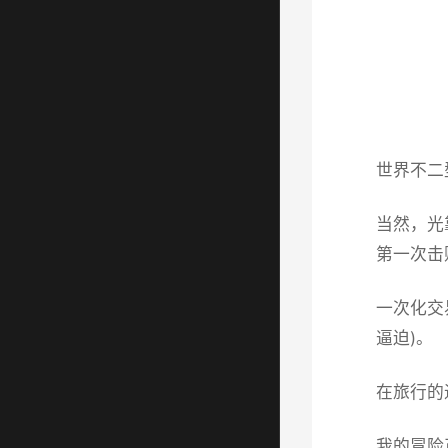
世界不二
当然，光
第一次击
一次化交
逼迫)。
在旅行的
我的冒险