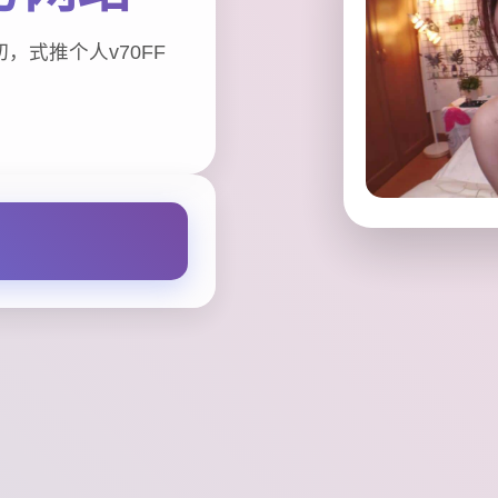
式推个人v70FF