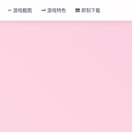
⚰️ 游戏截图
🗝️ 游戏特色
🎹 即刻下载