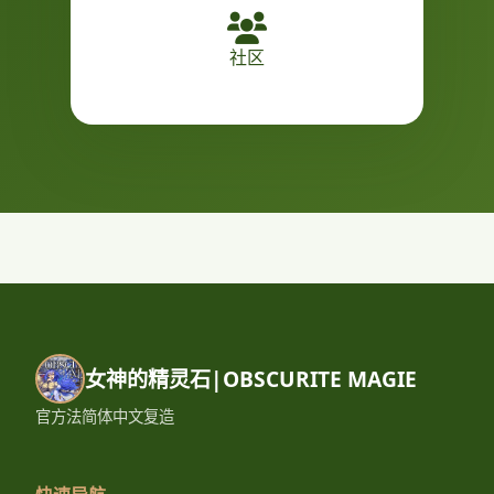
社区
女神的精灵石|OBSCURITE MAGIE
官方法简体中文复造