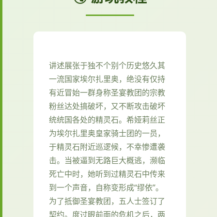
讲述展张于独不个别个历史悠久其
一流国家埃尔扎里奥，绝没有仅持
有近冒始一群身称圣宴教团的宗教
粉丝达处搞破坏，又不断攻击破坏
统统国各处的精灵石。希娅莉丝正
为埃尔扎里奥皇家骑士团的一员，
于精灵石附近巡逻候，不幸惨遭袭
击。当被逼到无路巨大概逃，濒临
死亡中时，她听到过精灵石中传来
到一个声音，自称变形成“缪依”。
为了抵御圣宴教团，五人士签订了
契约。度过眼前面的危机之后，两