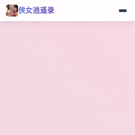
侠女逍遥录