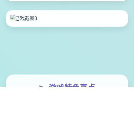
📉 游戏特色亮点
埃尔扎里奥皇家骑士团所希娅莉丝遭至毕唯
一群身称圣宴教团信徒的狂热分组子袭击。
陷入绝境濒临死亡间际，她别零选定，光行
与名为缪依的灵魂签订契约，用抵御邪教分